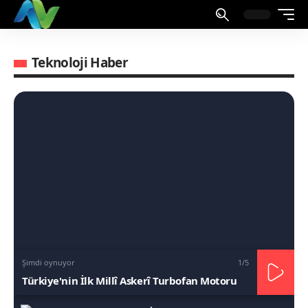
Teknoloji Haber
Şimdi oynuyor
1
/5
Türkiye'nin İlk Millî Askerî Turbofan Motoru