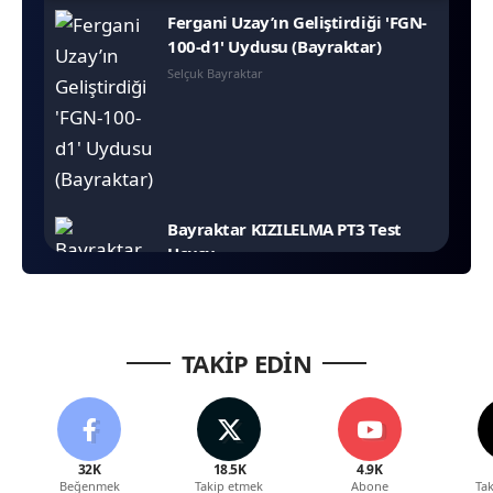
Fergani Uzay’ın Geliştirdiği 'FGN-
100-d1' Uydusu (Bayraktar)
Selçuk Bayraktar
Bayraktar KIZILELMA PT3 Test
Uçuşu
Teknoloji Haber
TAKİP EDİN
Yerli Motor Devrimi: KAAN, ANKA-
3 ve Kızılelma'ya Milli Güç
Teknoloji Haber
32K
18.5K
4.9K
Beğenmek
Takip etmek
Abone
Ta