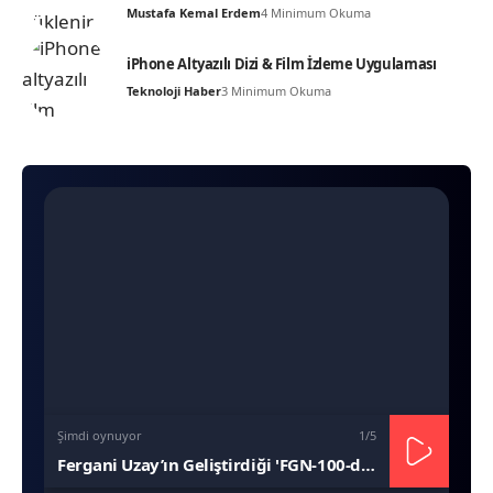
Mustafa Kemal Erdem
4 Minimum Okuma
iPhone Altyazılı Dizi & Film İzleme Uygulaması
Teknoloji Haber
3 Minimum Okuma
Şimdi oynuyor
1
/5
Fergani Uzay’ın Geliştirdiği 'FGN-100-d1' Uydusu (Bayraktar)