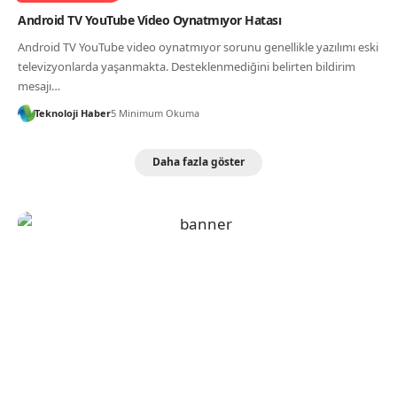
Android TV YouTube Video Oynatmıyor Hatası
Android TV YouTube video oynatmıyor sorunu genellikle yazılımı eski
televizyonlarda yaşanmakta. Desteklenmediğini belirten bildirim
mesajı…
Teknoloji Haber
5 Minimum Okuma
Daha fazla göster
Sosyal Medya Şikayet Hattı
Sosyal medya şikayet hattı, TikTok, Instagram,
Facebook ve X gibi bir çok popüler ağ için destek