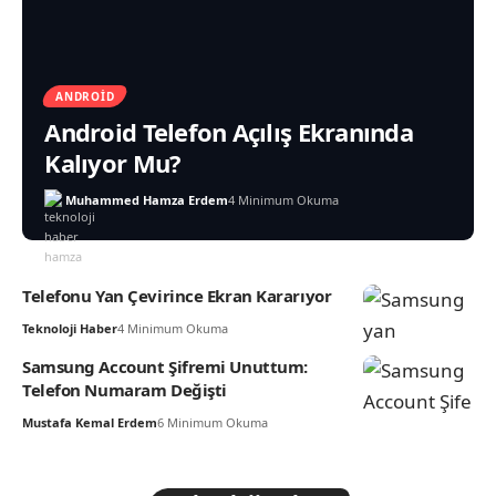
Mars'a Yıldız Gemisi Görevi (Spacex
ANDROID
Roket Yakalama)
Android Telefon Açılış Ekranında
Teknoloji Haber
Kalıyor Mu?
İnat Box Televizyona Yükleyemiyorum
Muhammed Hamza Erdem
4 Minimum Okuma
Sorunu
Teknoloji Haber
Telefonu Yan Çevirince Ekran Kararıyor
Teknoloji Haber
4 Minimum Okuma
Samsung Account Şifremi Unuttum:
Telefon Numaram Değişti
Mustafa Kemal Erdem
6 Minimum Okuma