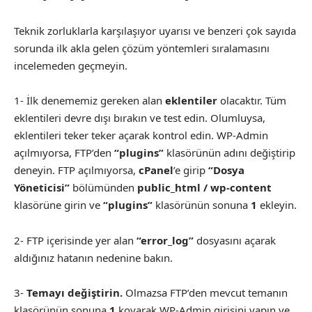
Teknik zorluklarla karşılaşıyor uyarısı ve benzeri çok sayıda
sorunda ilk akla gelen çözüm yöntemleri sıralamasını
incelemeden geçmeyin.
1- İlk denememiz gereken alan
eklentiler
olacaktır. Tüm
eklentileri devre dışı bırakın ve test edin. Olumluysa,
eklentileri teker teker açarak kontrol edin. WP-Admin
açılmıyorsa, FTP’den
“plugins”
klasörünün adını değiştirip
deneyin. FTP açılmıyorsa,
cPanel
’e girip
“Dosya
Yöneticisi”
bölümünden
public_html / wp-content
klasörüne girin ve
“plugins”
klasörünün sonuna
1
ekleyin.
2- FTP içerisinde yer alan
“error_log”
dosyasını açarak
aldığınız hatanın nedenine bakın.
3-
Temayı değiştirin.
Olmazsa FTP’den mevcut temanın
klasörünün sonuna
1
koyarak WP-Admin girişini yapın ve