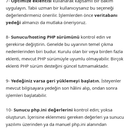
7-
Optimize eklentisi
kullanarak kapsamlı bir bakım
uygulayın. Tabii uzman bir kullanıcıysanız bu seçeneği
değerlendirmeniz önerilir. İşlemlerden önce
veritabanı
yedeği
almanızı da mutlaka öneriyoruz.
8-
Sunucu/hosting PHP sürümünü
kontrol edin ve
gerekirse değiştirin. Genelde bu uyarının temel çıkma
nedenlerinden biri budur. Kurulu olan bir veya birden fazla
eklenti, mevcut PHP sürümüyle uyumlu olmayabilir. Birçok
eklenti PHP sürüm desteğini güncel tutmamaktadır.
9-
Yedeğiniz varsa geri yüklemeyi başlatın.
İsteyenler
mevcut bilgisayara yedeğin son hâlini alıp, ondan sonra
işlemleri başlatabilir.
10-
Sunucu php.ini değerlerini
kontrol edin; yoksa
oluşturun. İçerisine eklenmesi gereken değerleri ya sunucu
yazılımı üzerinden ya da manuel php.ini alanından