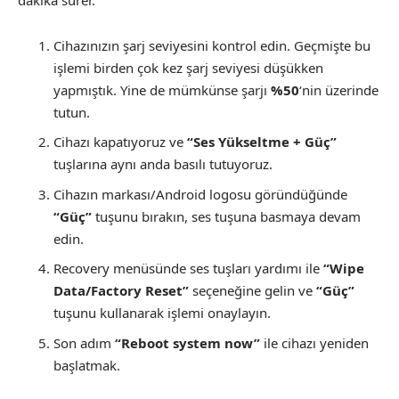
dakika sürer.
Cihazınızın şarj seviyesini kontrol edin. Geçmişte bu
işlemi birden çok kez şarj seviyesi düşükken
yapmıştık. Yine de mümkünse şarjı
%50
‘nin üzerinde
tutun.
Cihazı kapatıyoruz ve
“Ses Yükseltme + Güç”
tuşlarına aynı anda basılı tutuyoruz.
Cihazın markası/Android logosu göründüğünde
“Güç”
tuşunu bırakın, ses tuşuna basmaya devam
edin.
Recovery menüsünde ses tuşları yardımı ile
“Wipe
Data/Factory Reset”
seçeneğine gelin ve
“Güç”
tuşunu kullanarak işlemi onaylayın.
Son adım
“Reboot system now”
ile cihazı yeniden
başlatmak.