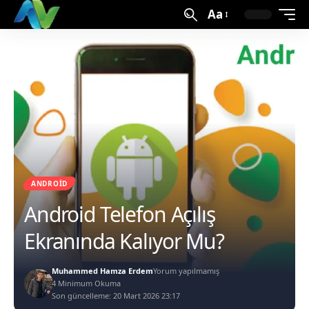
Aa
ANDROID
Android Telefon Açılış
Ekranında Kalıyor Mu?
Muhammed Hamza Erdem
Yorum yapılmamış
4 Minimum Okuma
Son güncelleme: 20 Mart 2026 23:17