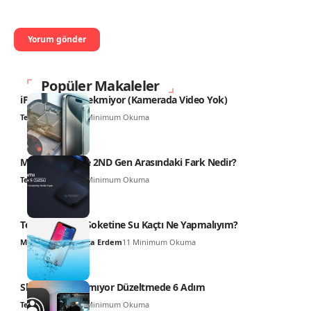
Popüler Makaleler
iPhone Video Çekmiyor (Kamerada Video Yok)
Teknoloji Haber
4 Minimum Okuma
Mi TV Box 4K ile 2ND Gen Arasındaki Fark Nedir?
Teknoloji Haber
6 Minimum Okuma
Telefonun Şarj Soketine Su Kaçtı Ne Yapmalıyım?
Muhammed Hamza Erdem
11 Minimum Okuma
SharePlay Çalışmıyor Düzeltmede 6 Adım
Teknoloji Haber
6 Minimum Okuma