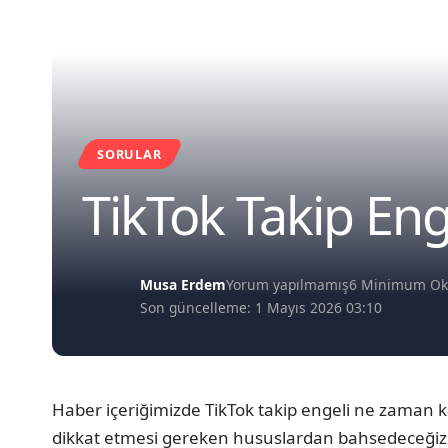
SORULAR
TikTok Takip En
Musa Erdem
Yorum yapılmamış
6 Minimum O
Son güncelleme: 1 Mayıs 2026 03:10
Haber içeriğimizde TikTok takip engeli ne zaman 
dikkat etmesi gereken hususlardan bahsedeceğiz. İç