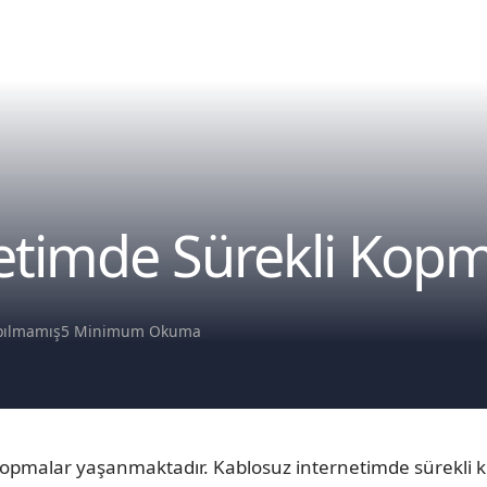
etimde Sürekli Kopm
pılmamış
5 Minimum Okuma
opmalar yaşanmaktadır. Kablosuz internetimde sürekli ko