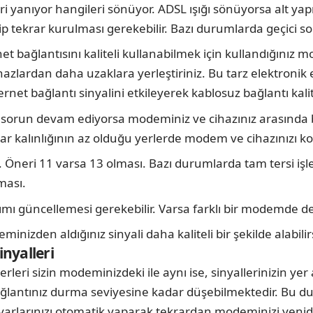
ri yanıyor hangileri sönüyor. ADSL ışığı sönüyorsa alt ya
p tekrar kurulması gerekebilir. Bazı durumlarda geçici sor
t bağlantısını kaliteli kullanabilmek için kullandığınız m
zlardan daha uzaklara yerleştiriniz. Bu tarz elektronik e
net bağlantı sinyalini etkileyerek kablosuz bağlantı kalit
 sorun devam ediyorsa modeminiz ve cihazınız arasında bu
r kalınlığının az olduğu yerlerde modem ve cihazınızı k
Öneri 11 varsa 13 olması. Bazı durumlarda tam tersi işle
ması.
ımı güncellemesi gerekebilir. Varsa farklı bir modemde d
izden aldığınız sinyali daha kaliteli bir şekilde alabilirs
nyalleri
eri sizin modeminizdeki ile aynı ise, sinyallerinizin ye
ağlantınız durma seviyesine kadar düşebilmektedir. Bu
ayarlarınızı otomatik yaparak tekrardan modeminizi yenid