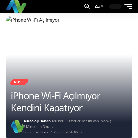
Aa
APPLE
iPhone Wi-Fi Açılmıyor
Kendini Kapatıyor
Teknoloji Haber
- Müşteri Hizmetleri
Yorum yapılmamış
7 Minimum Okuma
Son güncelleme: 15 Şubat 2026 06:02