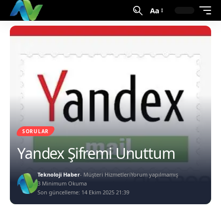
Aa
SORULAR
Yandex Şifremi Unuttum
Teknoloji Haber
- Müşteri Hizmetleri
Yorum yapılmamış
3 Minimum Okuma
Son güncelleme: 14 Ekim 2025 21:39