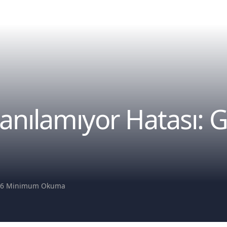
lanılamıyor Hatası:
ş
6 Minimum Okuma