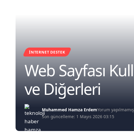
İNTERNET DESTEK
Web Sayfası Kul
ve Diğerleri
Muhammed Hamza Erdem
Yorum yapılmamı
Son güncelleme: 1 Mayıs 2026 03:15