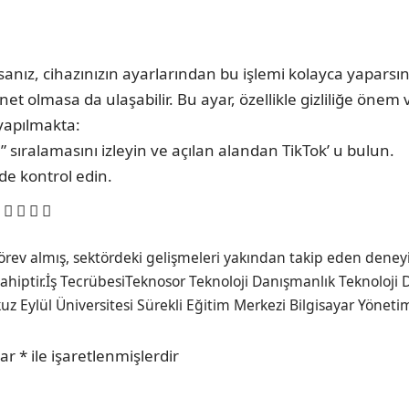
rsanız, cihazınızın ayarlarından bu işlemi kolayca yapars
t olmasa da ulaşabilir. Bu ayar, özellikle gizliliğe önem ve
yapılmakta:
i” sıralamasını izleyin ve açılan alandan TikTok’ u bulun.
e kontrol edin.
görev almış, sektördeki gelişmeleri yakından takip eden deneyim
hiptir.İş TecrübesiTeknosor Teknoloji Danışmanlık Teknoloji D
 Eylül Üniversitesi Sürekli Eğitim Merkezi Bilgisayar Yönetim
lar
*
ile işaretlenmişlerdir