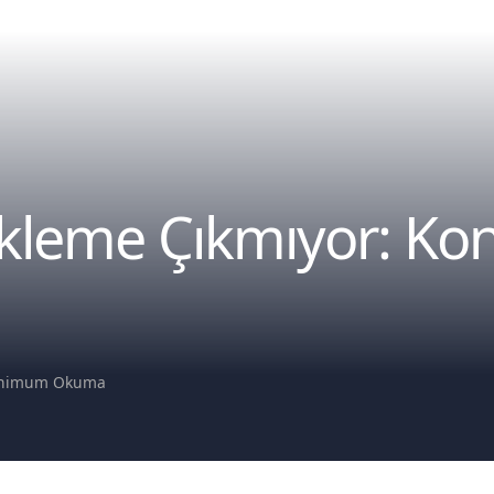
kleme Çıkmıyor: K
inimum Okuma