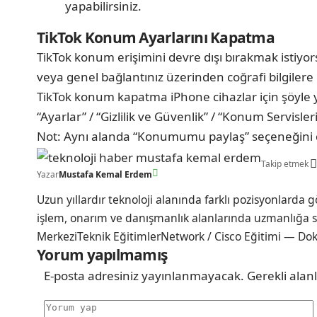
yapabilirsiniz.
TikTok Konum Ayarlarını Kapatma
TikTok konum erişimini devre dışı bırakmak istiyo
veya genel bağlantınız üzerinden coğrafi bilgilere ne
TikTok konum kapatma iPhone cihazlar için şöyle 
“Ayarlar” / “Gizlilik ve Güvenlik” / “Konum Servisler
Not: Aynı alanda “Konumumu paylaş” seçeneğini d
Takip etmek
Yazar
Mustafa Kemal Erdem
Uzun yıllardır teknoloji alanında farklı pozisyonlarda 
işlem, onarım ve danışmanlık alanlarında uzmanlığa sa
MerkeziTeknik EğitimlerNetwork / Cisco Eğitimi — Dokuz
Yorum yapılmamış
E-posta adresiniz yayınlanmayacak.
Gerekli alan