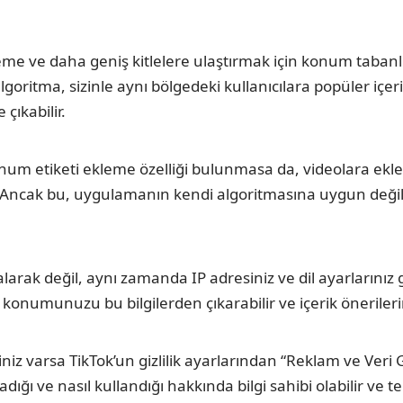
treleme ve daha geniş kitlelere ulaştırmak için konum tab
 algoritma, sizinle aynı bölgedeki kullanıcılara popüler içe
çıkabilir.
num etiketi ekleme özelliği bulunmasa da, videolara ekley
. Ancak bu, uygulamanın kendi algoritmasına uygun değild
n alarak değil, aynı zamanda IP adresiniz ve dil ayarların
konumunuzu bu bilgilerden çıkarabilir ve içerik önerilerin
niz varsa TikTok’un gizlilik ayarlarından “Reklam ve Veri G
ladığı ve nasıl kullandığı hakkında bilgi sahibi olabilir v