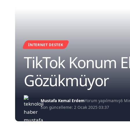
İNTERNET DESTEK
TikTok Konum E
Gözükmüyor
Mustafa Kemal Erdem
Yorum yapılmamış
6 M
Son güncelleme: 2 Ocak 2025 03:37