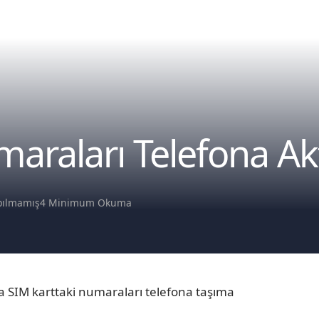
umaraları Telefona 
pılmamış
4 Minimum Okuma
 SIM karttaki numaraları telefona taşıma