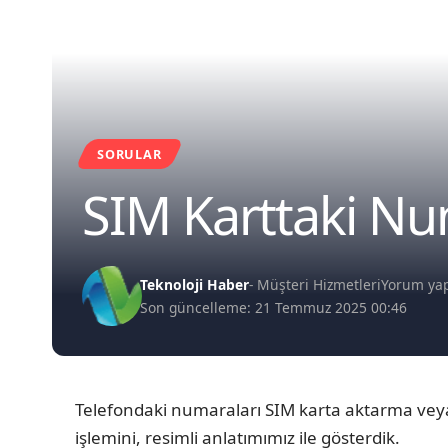
SORULAR
SIM Karttaki N
Teknoloji Haber
- Müşteri Hizmetleri
Yorum ya
Son güncelleme: 21 Temmuz 2025 00:46
Telefondaki numaraları SIM karta aktarma veya
işlemini, resimli anlatımımız ile gösterdik.