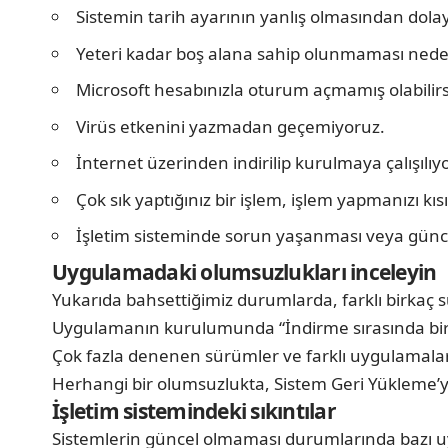
Sistemin tarih ayarının yanlış olmasından dolay
Yeteri kadar boş alana sahip olunmaması nedeni
Microsoft hesabınızla oturum açmamış olabilirsin
Virüs etkenini yazmadan geçemiyoruz.
İnternet üzerinden indirilip kurulmaya çalışılıyo
Çok sık yaptığınız bir işlem, işlem yapmanızı kısıt
İşletim sisteminde sorun yaşanması veya günce
Uygulamadaki olumsuzlukları inceleyin
Yukarıda bahsettiğimiz durumlarda, farklı birkaç 
Uygulamanın kurulumunda “İndirme sırasında bir hat
Çok fazla denenen sürümler ve farklı uygulamaların
Herhangi bir olumsuzlukta, Sistem Geri Yükleme’yi
İşletim sistemindeki sıkıntılar
Sistemlerin güncel olmaması durumlarında bazı uygu