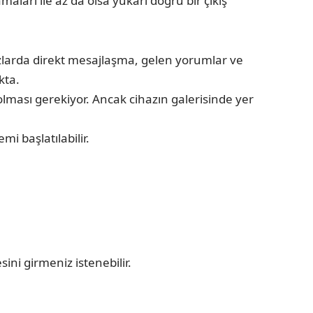
ları ile az da olsa yukarı doğru bir çıkış
azlarda direkt mesajlaşma, gelen yorumlar ve
kta.
lması gerekiyor. Ancak cihazın galerisinde yer
i başlatılabilir.
ini girmeniz istenebilir.