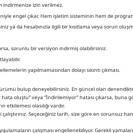
ı indirmenize izin verilmez.
yle engel çıkar. Hem işletim sisteminin hem de programla
iz ya da hesabınızla ilgili bir kısıtlama veya sorun oluşmu
rsa, sorunlu bir versiyon indirmiş olabilirsiniz.
layabilir.
llemelerin yapılmamasından dolayı sıkıntı çıkması.
sürümü bulup deneyebilirsiniz. En güncel olan denendikte
a oluştu” veya “İndirilemiyor” hatası çıkarsa, buna göre 
 etkilemesi olasılığı vardır.
 çalıştırınız. Seçeceğiniz tarih, size göre en sorunsuz h
lamaların çalışması engellenebiliyor. Gerekli yamaların 