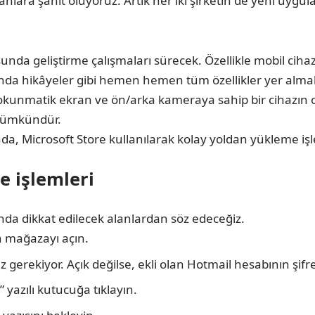
ra şahit oluyoruz. Artık her iki şirketin de yeni uygulama
sunda geliştirme çalışmaları sürecek. Özellikle mobil cih
nda hikâyeler gibi hemen hemen tüm özellikler yer alma
okunmatik ekran ve ön/arka kameraya sahip bir cihazın o
 mümkündür.
, Microsoft Store kullanılarak kolay yoldan yükleme işlem
 işlemleri
 dikkat edilecek alanlardan söz edeceğiz.
n mağazayı açın.
erekiyor. Açık değilse, ekli olan Hotmail hesabının şifres
yazılı kutucuğa tıklayın.