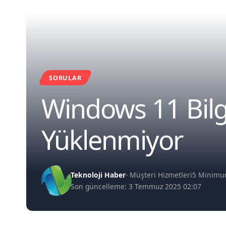
SORULAR
Windows 11 Bil
Yüklenmiyor
Teknoloji Haber
- Müşteri Hizmetleri
5 Minim
Son güncelleme: 3 Temmuz 2025 02:07