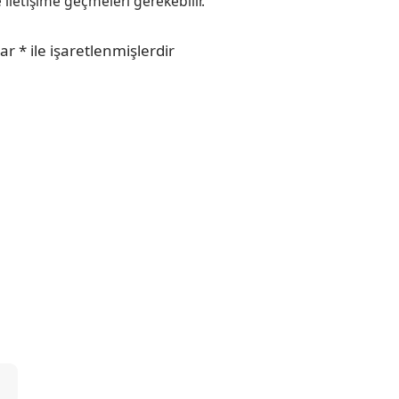
e iletişime geçmeleri gerekebilir.
lar
*
ile işaretlenmişlerdir