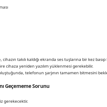
aması
ı
e, cihazın takılı kaldığı ekranda ses tuşlarına bir kez ba
re cihaza yeniden yazılım yüklenmesi gerekebilir.
oluştuğunda, telefonun şarjının tamamen bitmesini bekle
.
kranı Geçememe Sorunu
z gerekecektir.