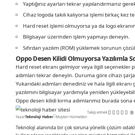
Yaptığınız ayarları tekrar yapılandırmanız gerek
Cihaz logoda takılı kalıyorsa işlemi birkaç ke
Hard reset işlemi olmuyorsa ya da logo ekranı
Bilgisayar üzerinden işlem yapmayı deneyin.
Sıfırdan yazılım (ROM) yüklemek sorunun çözülm
Oppo Desen Kilidi Olmuyorsa Yazılımla 
Hard reset ekranı gelmiyor veya ilgili seçenekler p
adımları tekrar deneyin. Duruma göre cihazı şarja 
Yukarıdaki adımları denediniz ve hala ilgili ekran
yazılımını bilgisayar yardımıyla yeniden yükleyebili
Oppo desen kilidi kırma adımlarımız burada sona e
Takip etmek
Yazar
Teknoloji Haber
Müşteri Hizmetleri
Teknoloji alanında bir çok soruna yönelik çözüm odakl