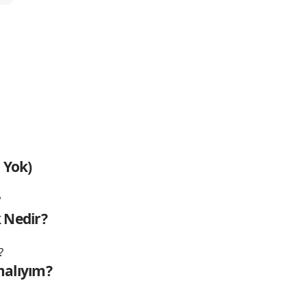
 Yok)
 Nedir?
malıyım?