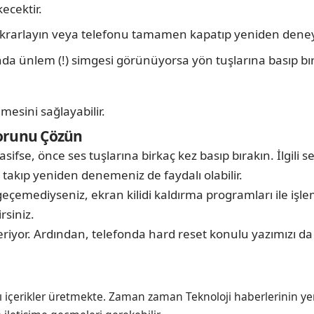
ecektir.
z tekrarlayın veya telefonu tamamen kapatıp yeniden dene
nda ünlem (!) simgesi görünüyorsa yön tuşlarına basıp bı
esini sağlayabilir.
Sorunu Çözün
asifse, önce ses tuşlarına birkaç kez basıp bırakın. İlgil
takıp yeniden denemeniz de faydalı olabilir.
ı geçemediyseniz, ekran kilidi kaldırma programları ile iş
rsiniz.
riyor. Ardından, telefonda hard reset konulu yazımızı da
ı içerikler üretmekte. Zaman zaman Teknoloji haberlerinin ye