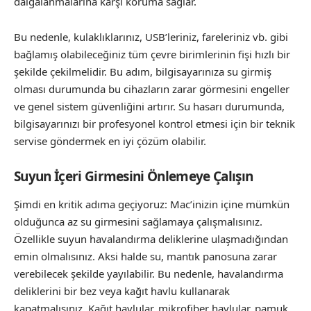
dalgalanmalarına karşı koruma sağlar.
Bu nedenle, kulaklıklarınız, USB’leriniz, fareleriniz vb. gibi
bağlamış olabileceğiniz tüm çevre birimlerinin fişi hızlı bir
şekilde çekilmelidir. Bu adım, bilgisayarınıza su girmiş
olması durumunda bu cihazların zarar görmesini engeller
ve genel sistem güvenliğini artırır. Su hasarı durumunda,
bilgisayarınızı bir profesyonel kontrol etmesi için bir teknik
servise göndermek en iyi çözüm olabilir.
Suyun İçeri Girmesini Önlemeye Çalışın
Şimdi en kritik adıma geçiyoruz: Mac’inizin içine mümkün
olduğunca az su girmesini sağlamaya çalışmalısınız.
Özellikle suyun havalandırma deliklerine ulaşmadığından
emin olmalısınız. Aksi halde su, mantık panosuna zarar
verebilecek şekilde yayılabilir. Bu nedenle, havalandırma
deliklerini bir bez veya kağıt havlu kullanarak
kapatmalısınız. Kağıt havlular, mikrofiber havlular, pamuk