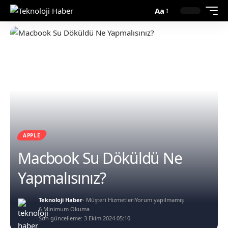
Aa
APPLE
Macbook Su Döküldü Ne
Yapmalısınız?
Teknoloji Haber
- Müşteri Hizmetleri
Yorum yapılmamış
6 Minimum Okuma
Son güncelleme: 3 Ekim 2024 05:10