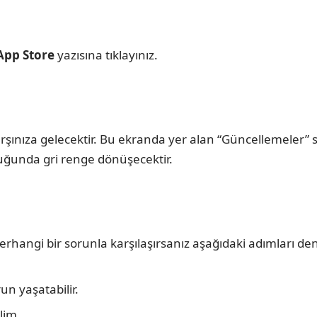
 App Store
yazısına tıklayınız.
arşınıza gelecektir. Bu ekranda yer alan “Güncellemeler”
lduğunda gri renge dönüşecektir.
angi bir sorunla karşılaşırsanız aşağıdaki adımları den
un yaşatabilir.
lim.