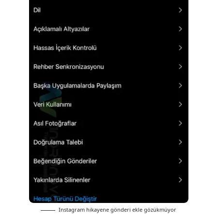
Instagram hikayene gönderi ekle gözükmüyor