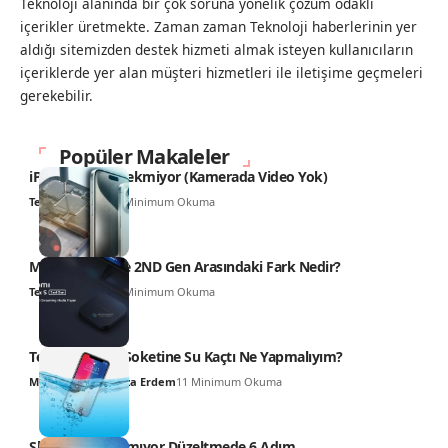
Teknoloji alanında bir çok soruna yönelik çözüm odaklı
içerikler üretmekte. Zaman zaman Teknoloji haberlerinin yer
aldığı sitemizden destek hizmeti almak isteyen kullanıcıların
içeriklerde yer alan müşteri hizmetleri ile iletişime geçmeleri
gerekebilir.
Popüler Makaleler
iPhone Video Çekmiyor (Kamerada Video Yok)
Teknoloji Haber
4 Minimum Okuma
Mi TV Box 4K ile 2ND Gen Arasındaki Fark Nedir?
Teknoloji Haber
6 Minimum Okuma
Telefonun Şarj Soketine Su Kaçtı Ne Yapmalıyım?
Muhammed Hamza Erdem
11 Minimum Okuma
SharePlay Çalışmıyor Düzeltmede 6 Adım