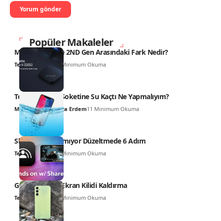
Popüler Makaleler
Mi TV Box 4K ile 2ND Gen Arasındaki Fark Nedir?
Teknoloji Haber
6 Minimum Okuma
Telefonun Şarj Soketine Su Kaçtı Ne Yapmalıyım?
Muhammed Hamza Erdem
11 Minimum Okuma
SharePlay Çalışmıyor Düzeltmede 6 Adım
Teknoloji Haber
6 Minimum Okuma
Galaxy A34 5G Ekran Kilidi Kaldırma
Teknoloji Haber
5 Minimum Okuma