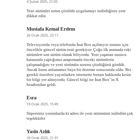
4 Şubat 2025, 21:05
Yeni sürümler sorun çözüldü uygulamayı indirdiğiniz yere
dikkat edin
Mustafa Kemal Erdem
26 Ocak 2025, 23:17
Televizyonda veya telefonda İnat Box açılmıyor sorunu için
öncelikle güncel sürüm testi gerekiyor. Çoğu ilk aramada eski
sürümleri son sürüm olarak biliyordu. Yeni yaşanan sunucu
hatasında yaptığımız araştırmada önceki sürümlerin
çalışmadığını ve yeni sürümün sorunu çözdüğünü gördük.
Ancak bunu anlamamız baya bir deneme sonucunda oldu. Biz
gerekli önerileri yayınlarken internette bunun hakkında kesin
bir bilgi yer almıyordu. Güncel bilgi ise İnat Box’ in X
hesabından geldi.
Esra
19 Ocak 2025, 15:49
Süpersiniz yorumlarda ki adres ile yeni sürümünü indirdim çok
teşekkürler
Yasin Azlık
18 Ocak 2025, 21:31