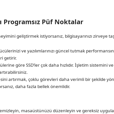
ı Programsız Püf Noktalar
imini geliştirmek istiyorsanız, bilgisayarınızı zirveye taş
rücülerinizi ve yazılımlarınızı güncel tutmak performansınız
i getirir.
lerine göre SSD’ler çok daha hızlıdır. İşletim sistemini v
rtırabilirsiniz.
ini artırmak, çoklu görevleri daha verimli bir şekilde yön
sanız, daha fazla bellek önemlidir.
temizleyin, masaüstünüzü düzenleyin ve gereksiz uygulama