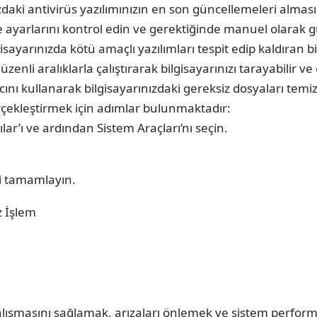
zdaki antivirüs yazılımınızın en son güncellemeleri almas
me ayarlarını kontrol edin ve gerektiğinde manuel olarak 
isayarınızda kötü amaçlı yazılımları tespit edip kaldıran 
nli aralıklarla çalıştırarak bilgisayarınızı tarayabilir ve o
nı kullanarak bilgisayarınızdaki gereksiz dosyaları temizle
erçekleştirmek için adımlar bulunmaktadır:
lar’ı ve ardından Sistem Araçları’nı seçin.
mi tamamlayın.
ışmasını sağlamak, arızaları önlemek ve sistem performan