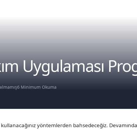
kım Uygulaması Pro
pılmamış
6 Minimum Okuma
 kullanacağınız yöntemlerden bahsedeceğiz. Devamında 