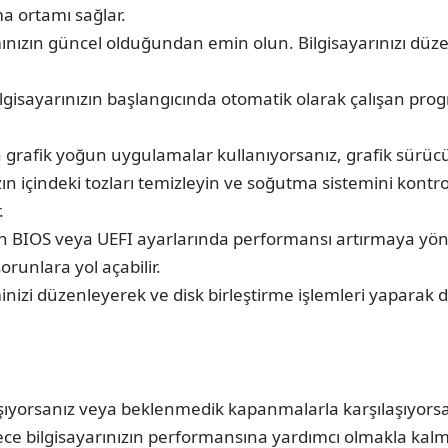
ma ortamı sağlar.
ınızın güncel olduğundan emin olun. Bilgisayarınızı düze
lgisayarınızın başlangıcında otomatik olarak çalışan progr
grafik yoğun uygulamalar kullanıyorsanız, grafik sürücüle
zın içindeki tozları temizleyin ve soğutma sistemini kontro
.
ın BIOS veya UEFI ayarlarında performansı artırmaya yöne
orunlara yol açabilir.
nizi düzenleyerek ve disk birleştirme işlemleri yaparak d
şıyorsanız veya beklenmedik kapanmalarla karşılaşıyorsanı
ece bilgisayarınızın performansına yardımcı olmakla kal