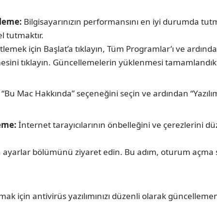
kleme:
Bilgisayarınızın performansını en iyi durumda tutm
el tutmaktır.
etlemek için Başlat’a tıklayın, Tüm Programlar’ı ve ardın
sini tıklayın. Güncellemelerin yüklenmesi tamamlandıkta
n, “Bu Mac Hakkında” seçeneğini seçin ve ardından “Yazı
leme:
İnternet tarayıcılarının önbelleğini ve çerezlerini dü
ın ayarlar bölümünü ziyaret edin. Bu adım, oturum açma s
ak için antivirüs yazılımınızı düzenli olarak güncellemeni