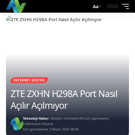
Aa
İNTERNET DESTEK
ZTE ZXHN H298A Port Nasıl
Açılır Açılmıyor
Teknoloji Haber
- Müşteri Hizmetleri
Yorum yapılmamış
5 Minimum Okuma
Son güncelleme: 3 Nisan 2025 08:49