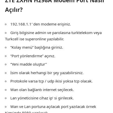
ZTE ZXHN H298A Modem Port Nasıl
Açılır?
192.168.1.1′ den modeme erişiniz.
Giriş bilgisine admin ve parolasına turktelekom veya
Turkcell ise superonline yazılabilir.
“Kolay menü” başlığına giriniz.
“Port yönlendirme” açınız.
“Yeni madde oluştur”
İsim olarak herhangi bir şey yazabilirsiniz.
Protokole varsa tcp / udp ikisi yoksa tcp olacak.
Wan olan bağlantı internet seçilecek.
Lan yöneticisine cihaz ip’ si girilecek.
Wan ve Lan portuna açılacak port yazılacak örnek
tümünde 8080 yazılacak.