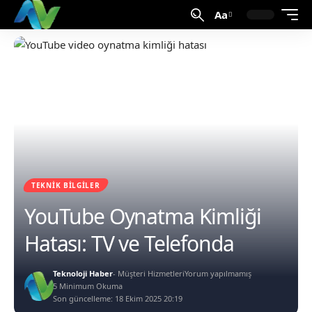
Aa
TEKNIK BILGILER
YouTube Oynatma Kimliği
Hatası: TV ve Telefonda
Teknoloji Haber
- Müşteri Hizmetleri
Yorum yapılmamış
5 Minimum Okuma
Son güncelleme: 18 Ekim 2025 20:19