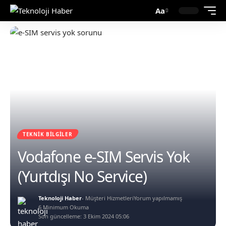
Aa
TEKNIK BILGILER
Vodafone e-SIM Servis Yok
(Yurtdışı No Service)
Teknoloji Haber
- Müşteri Hizmetleri
Yorum yapılmamış
6 Minimum Okuma
Son güncelleme: 3 Ekim 2024 05:06