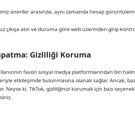
imiz öneriler arasında, aynı zamanda hesap görüntülem
ıkışa atın ve duruma göre web üzerinden girip kontrol e
patma: Gizliliği Koruma
anıcının favori sosyal medya platformlarından biri haline 
birleriyle etkileşimde bulunmasına olanak sağlar. Ancak, b
ler. Neyse ki, TikTok, gizliliğinizi korumak için bazı seçe
siniz.