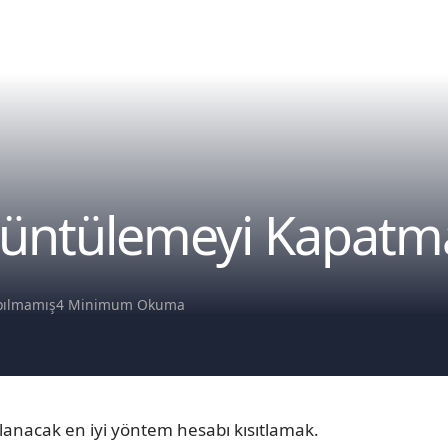
örüntülemeyi Kapatm
pılmamış
4 Minimum Okuma
anacak en iyi yöntem hesabı kısıtlamak.