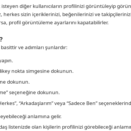
isteyen diğer kullanıcıların profilinizi görüntüleyip görün
 herkes sizin içeriklerinizi, beğenilerinizi ve takipçilerinizi
orsa, profil görüntüleme ayarlarını kapatabilirler.
?
asittir ve adımları şunlardır:
yapın.
ç dikey nokta simgesine dokunun.
ğine dokunun.
üleme” seçeneğine dokunun.
“Herkes”, “Arkadaşlarım” veya “Sadece Ben” seçeneklerinde
leyebileceği anlamına gelir.
 listenizde olan kişilerin profilinizi görebileceği anlamın