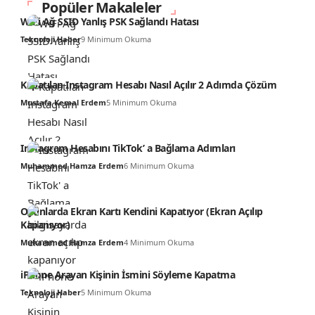
Popüler Makaleler
WiFi Ağ SSID Yanlış PSK Sağlandı Hatası
Teknoloji Haber
9 Minimum Okuma
Kapatılan Instagram Hesabı Nasıl Açılır 2 Adımda Çözüm
Mustafa Kemal Erdem
5 Minimum Okuma
Instagram Hesabını TikTok’ a Bağlama Adımları
Muhammed Hamza Erdem
6 Minimum Okuma
Oyunlarda Ekran Kartı Kendini Kapatıyor (Ekran Açılıp
Kapanıyor)
Muhammed Hamza Erdem
4 Minimum Okuma
iPhone Arayan Kişinin İsmini Söyleme Kapatma
Teknoloji Haber
5 Minimum Okuma