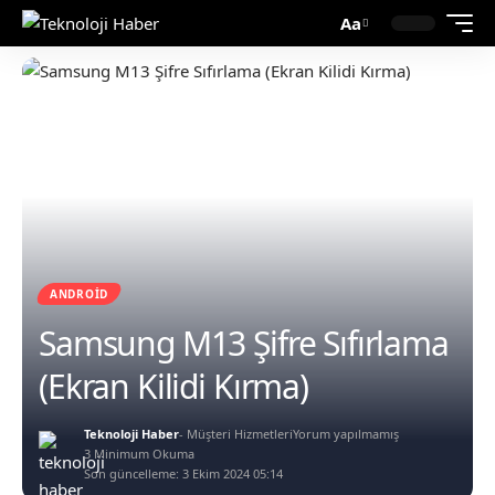
Aa
ANDROID
Samsung M13 Şifre Sıfırlama
(Ekran Kilidi Kırma)
Teknoloji Haber
- Müşteri Hizmetleri
Yorum yapılmamış
3 Minimum Okuma
Son güncelleme: 3 Ekim 2024 05:14