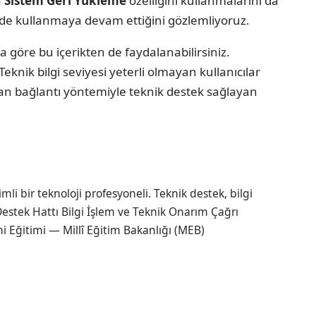
a
Sistem Geri Yükleme
özelliğini kullanmalarını da
ilde kullanmaya devam ettiğini gözlemliyoruz.
a göre bu içerikten de faydalanabilirsiniz.
nik bilgi seviyesi yeterli olmayan kullanıcılar
tan bağlantı yöntemiyle teknik destek sağlayan
li bir teknoloji profesyoneli. Teknik destek, bilgi
estek Hattı Bilgi İşlem ve Teknik Onarım Çağrı
i Eğitimi — Millî Eğitim Bakanlığı (MEB)