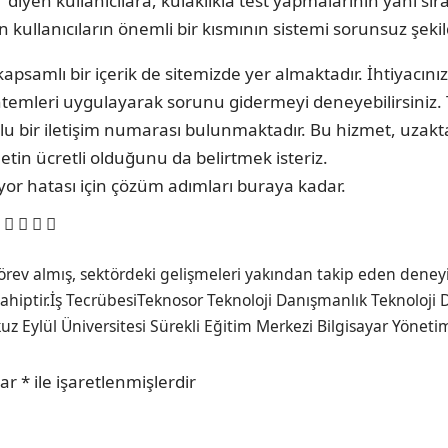
diyen kullanıcılara, kulaklıkla test yapmalarının yanı sır
n kullanıcıların önemli bir kısmının sistemi sorunsuz şek
psamlı bir içerik de sitemizde yer almaktadır. İhtiyacınız
emleri uygulayarak sorunu gidermeyi deneyebilirsiniz. Tek
orlu bir iletişim numarası bulunmaktadır. Bu hizmet, uzak
metin ücretli olduğunu da belirtmek isteriz.
iyor hatası için çözüm adımları buraya kadar.
görev almış, sektördeki gelişmeleri yakından takip eden deneyim
hiptir.İş TecrübesiTeknosor Teknoloji Danışmanlık Teknoloji D
 Eylül Üniversitesi Sürekli Eğitim Merkezi Bilgisayar Yönetim
lar
*
ile işaretlenmişlerdir