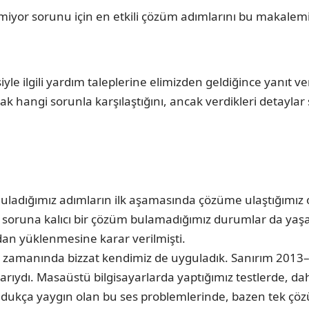
miyor sorunu için en etkili çözüm adımlarını bu makalemizd
le ilgili yardım taleplerine elimizden geldiğince yanıt v
rak hangi sorunla karşılaştığını, ancak verdikleri detayla
ladığımız adımların ilk aşamasında çözüme ulaştığımız olu
oruna kalıcı bir çözüm bulamadığımız durumlar da yaşan
rdan yüklenmesine karar verilmişti.
zamanında bizzat kendimiz de uyguladık. Sanırım 2013–201
rıydı. Masaüstü bilgisayarlarda yaptığımız testlerde, dahi
dukça yaygın olan bu ses problemlerinde, bazen tek çözü