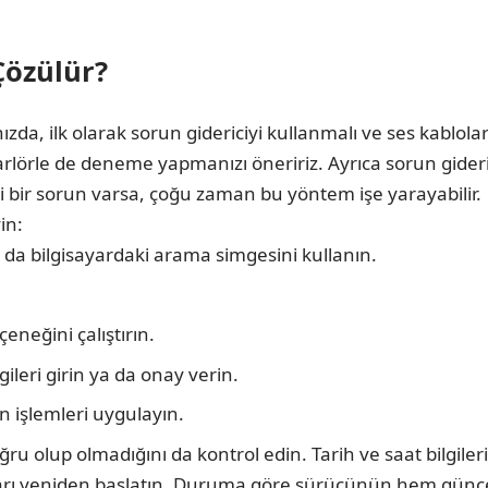
Çözülür?
ızda, ilk olarak sorun gidericiyi kullanmalı ve ses kablo
parlörle de deneme yapmanızı öneririz. Ayrıca sorun gider
lgili bir sorun varsa, çoğu zaman bu yöntem işe yarayabilir.
in:
a da bilgisayardaki arama simgesini kullanın.
eneğini çalıştırın.
gileri girin ya da onay verin.
n işlemleri uygulayın.
ğru olup olmadığını da kontrol edin. Tarih ve saat bilgil
isayarı yeniden başlatın. Duruma göre sürücünün hem gün