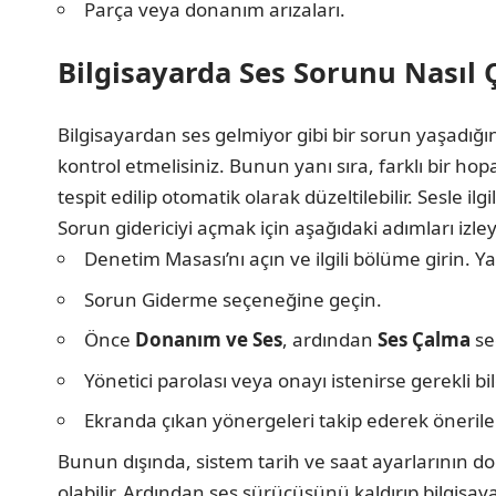
Parça veya donanım arızaları.
Bilgisayarda Ses Sorunu Nasıl 
Bilgisayardan ses gelmiyor gibi bir sorun yaşadığın
kontrol etmelisiniz. Bunun yanı sıra, farklı bir ho
tespit edilip otomatik olarak düzeltilebilir. Sesle i
Sorun gidericiyi açmak için aşağıdaki adımları izley
Denetim Masası’nı açın ve ilgili bölüme girin. Y
Sorun Giderme seçeneğine geçin.
Önce
Donanım ve Ses
, ardından
Ses Çalma
seç
Yönetici parolası veya onayı istenirse gerekli bil
Ekranda çıkan yönergeleri takip ederek önerile
Bunun dışında, sistem tarih ve saat ayarlarının do
olabilir. Ardından ses sürücüsünü kaldırıp bilg