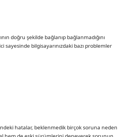
larının doğru şekilde bağlanıp bağlanmadığını
ici sayesinde bilgisayarınızdaki bazı problemler
erindeki hatalar, beklenmedik birçok soruna neden
cel hem de eski sürümlerini deneyerek sorunun