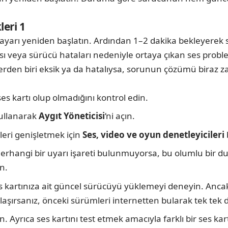
eri 1
ilgisayarı yeniden başlatın. Ardından 1–2 dakika bekleyer
sı veya sürücü hataları nedeniyle ortaya çıkan ses probl
lerden biri eksik ya da hatalıysa, sorunun çözümü biraz za
ses kartı olup olmadığını kontrol edin.
ullanarak
Aygıt Yöneticisi
‘ni açın.
ileri genişletmek için
Ses, video ve oyun denetleyicileri
 herhangi bir uyarı işareti bulunmuyorsa, bu olumlu bir
n.
es kartınıza ait güncel sürücüyü yüklemeyi deneyin. An
laşırsanız, önceki sürümleri internetten bularak tek tek d
. Ayrıca ses kartını test etmek amacıyla farklı bir ses kar