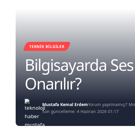
TEKNIK BILGILER
Bilgisayarda Ses
Onarılır?
Mustafa Kemal Erdem
Yorum yapılmamış
7 M
Son güncelleme: 4 Haziran 2026 01:17