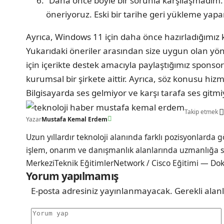
“Daha önce böyle bir sorunla karşılaşmadım.” 
öneriyoruz. Eski bir tarihe geri yükleme yapa
Ayrıca, Windows 11 için daha önce hazırladığımız ka
Yukarıdaki öneriler arasından size uygun olan yönt
için içerikte destek amacıyla paylaştığımız spons
kurumsal bir şirkete aittir. Ayrıca, söz konusu hiz
Bilgisayarda ses gelmiyor ve karşı tarafa ses gitm
Takip etmek
Yazar
Mustafa Kemal Erdem
Uzun yıllardır teknoloji alanında farklı pozisyonlarda 
işlem, onarım ve danışmanlık alanlarında uzmanlığa sa
MerkeziTeknik EğitimlerNetwork / Cisco Eğitimi — Dokuz
Yorum yapılmamış
E-posta adresiniz yayınlanmayacak.
Gerekli alan