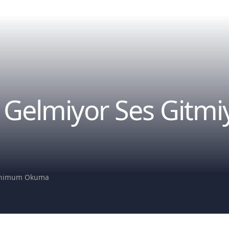
 Gelmiyor Ses Gitmiy
inimum Okuma