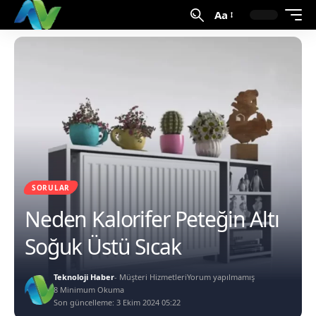
Aa
SORULAR
Neden Kalorifer Peteğin Altı
Soğuk Üstü Sıcak
Teknoloji Haber
- Müşteri Hizmetleri
Yorum yapılmamış
8 Minimum Okuma
Son güncelleme: 3 Ekim 2024 05:22