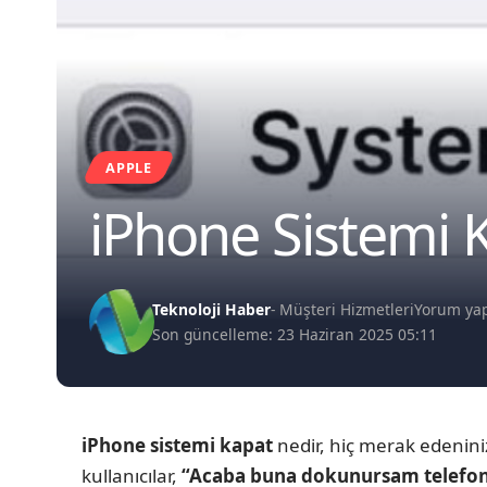
APPLE
iPhone Sistemi
Teknoloji Haber
- Müşteri Hizmetleri
Yorum ya
Son güncelleme: 23 Haziran 2025 05:11
iPhone sistemi kapat
nedir, hiç merak edenin
kullanıcılar,
“Acaba buna dokunursam telefon s