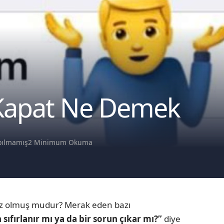
 Kapat Ne Demek
pılmamış
2 Minimum Okuma
iz olmuş mudur? Merak eden bazı
ıfırlanır mı ya da bir sorun çıkar mı?”
diye