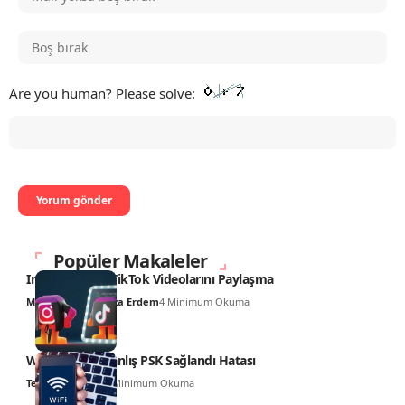
Are you human? Please solve:
Popüler Makaleler
Instagram’ da TikTok Videolarını Paylaşma
Muhammed Hamza Erdem
4 Minimum Okuma
WiFi Ağ SSID Yanlış PSK Sağlandı Hatası
Teknoloji Haber
9 Minimum Okuma