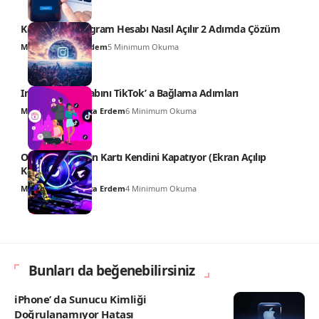
Kapatılan Instagram Hesabı Nasıl Açılır 2 Adımda Çözüm
Mustafa Kemal Erdem
5 Minimum Okuma
Instagram Hesabını TikTok’ a Bağlama Adımları
Muhammed Hamza Erdem
6 Minimum Okuma
Oyunlarda Ekran Kartı Kendini Kapatıyor (Ekran Açılıp
Kapanıyor)
Muhammed Hamza Erdem
4 Minimum Okuma
Bunları da beğenebilirsiniz
iPhone’ da Sunucu Kimliği
Doğrulanamıyor Hatası