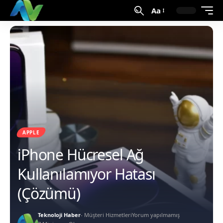
Aa
APPLE
iPhone Hücresel Ağ
Kullanılamıyor Hatası
(Çözümü)
Teknoloji Haber
- Müşteri Hizmetleri
Yorum yapılmamış