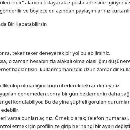
i indir” alanına tıklayarak e-posta adresinizi giriyor ve
gönderilir ve böylece en azından paylaşımlarınız kurtarılm
nra, teker teker deneyerek bir yol bulabilirsiniz.
a, o zaman hesabınızla alakalı olma olasılığını düşünere
ternet bağlantısını kullanmamanızdır. Uzun zamandır kull
zellik olup olmadığını kontrol ederek tekrar deneyiniz.
apılan denemeden sonra bir gün beklemenin daha sağlıkl
ngel konulabiliyor. Bu da yine şüpheli görülen durumlar iç
edebilir.
i varsa bunları açınız. Örnek olarak; telefon numarası, e-
ol etmek için profilinize girip herhangi bir ayarı değişt