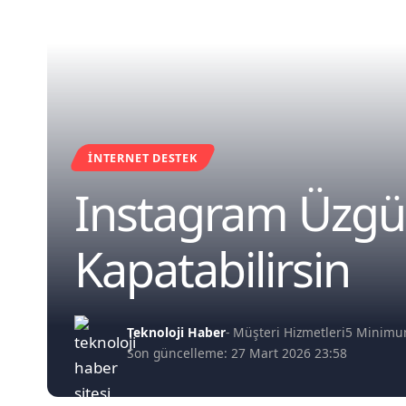
İNTERNET DESTEK
Instagram Üzgün
Kapatabilirsin
Teknoloji Haber
- Müşteri Hizmetleri
5 Minim
Son güncelleme: 27 Mart 2026 23:58