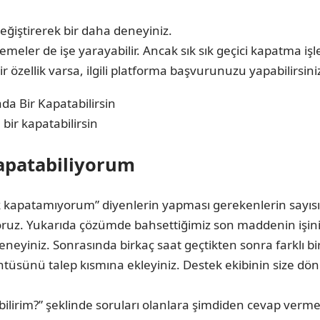
iştirerek bir daha deneyiniz.
eler de işe yarayabilir. Ancak sık sık geçici kapatma i
özellik varsa, ilgili platforma başvurunuzu yapabilirsini
ir kapatabilirsin
apatabiliyorum
 kapatamıyorum” diyenlerin yapması gerekenlerin sayısı a
oruz. Yukarıda çözümde bahsettiğimiz son maddenin işin
neyiniz. Sonrasında birkaç saat geçtikten sonra farklı bi
üntüsünü talep kısmına ekleyiniz. Destek ekibinin size 
irim?” şeklinde soruları olanlara şimdiden cevap vermek