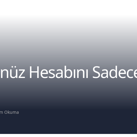
üz Hesabını Sadece
um Okuma