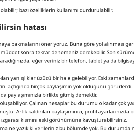
abilir; bazı özelliklerin kullanımı durdurulabilir.
lirsin hatası
amaya bakmalarını öneriyoruz. Buna göre yol alınması gere
ız. Bir müddet sonra tekrar denemeniz gerekebilir. Son sü
aradığınızda, eğer veriniz bir telefon, tablet ya da bilgis
ılan yanlışlıklar üzücü bir hale gelebiliyor. Eski zamanla
rını açtığında birçok paylaşımın yok olduğunu görürlerdi. 
 paylaşımınızla birlikte gitmiş demektir.
ı oluşabiliyor. Çalınan hesaplar bu durumu o kadar çok ya
. Artık kaldırılan paylaşımınızı, profil ayarlarınızda b
l ızgarası kısmını eski görünümüne kavuşturabilirsiniz.
 ama ne yazık ki verileriniz bu bölümde yok. Bu durumda 