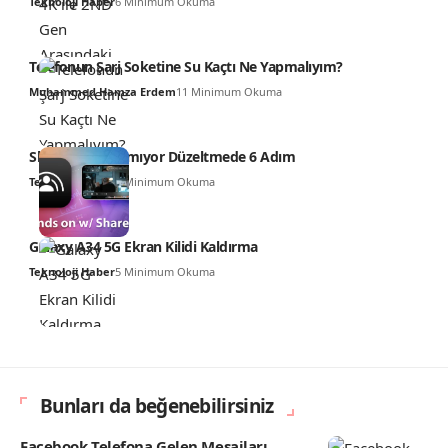
Teknoloji Haber
6 Minimum Okuma
Telefonun Şarj Soketine Su Kaçtı Ne Yapmalıyım?
Muhammed Hamza Erdem
11 Minimum Okuma
SharePlay Çalışmıyor Düzeltmede 6 Adım
Teknoloji Haber
6 Minimum Okuma
Galaxy A34 5G Ekran Kilidi Kaldırma
Teknoloji Haber
5 Minimum Okuma
Bunları da beğenebilirsiniz
Facebook Telefona Gelen Mesajları