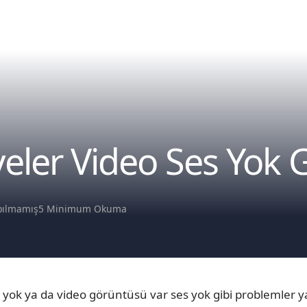
eler Video Ses Yok 
pılmamış
5 Minimum Okuma
yok ya da video görüntüsü var ses yok gibi problemler y