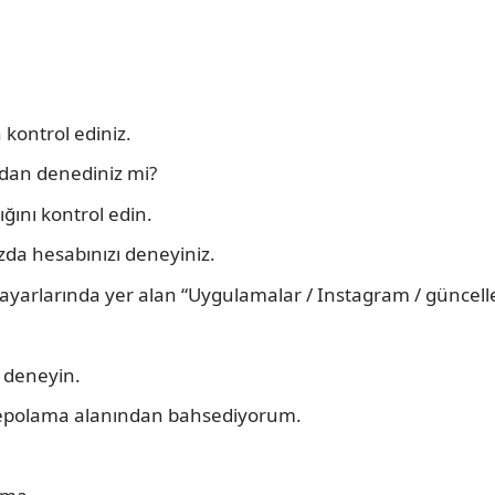
 kontrol ediniz.
ardan denediniz mi?
ğını kontrol edin.
azda hesabınızı deneyiniz.
ayarlarında yer alan “Uygulamalar / Instagram / güncelle
p deneyin.
i depolama alanından bahsediyorum.