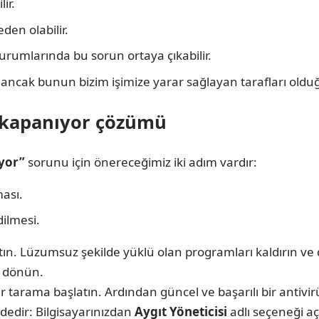
ir.
den olabilir.
urumlarında bu sorun ortaya çıkabilir.
; ancak bunun bizim işimize yarar sağlayan tarafları old
 kapanıyor çözümü
yor”
sorunu için önereceğimiz iki adım vardır:
ası.
ilmesi.
atın. Lüzumsuz şekilde yüklü olan programları kaldırın 
i dönün.
bir tarama başlatın. Ardından güncel ve başarılı bir antiv
ldedir: Bilgisayarınızdan
Aygıt Yöneticisi
adlı seçeneği a