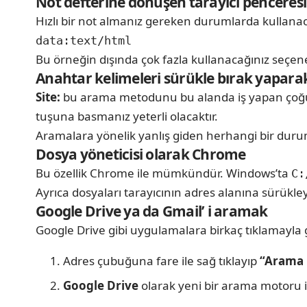
Not defterine dönüşen tarayıcı penceresi
Hızlı bir not almanız gereken durumlarda kullana
data:text/html
Bu örneğin dışında çok fazla kullanacağınız seçen
Anahtar kelimeleri sürükle bırak yapar
Site:
bu arama metodunu bu alanda iş yapan çoğu tec
tuşuna basmanız yeterli olacaktır.
Aramalara yönelik yanlış giden herhangi bir dur
Dosya yöneticisi olarak Chrome
Bu özellik Chrome ile mümkündür. Windows’ta
C:
Ayrıca dosyaları tarayıcının adres alanına sürükley
Google Drive ya da Gmail’ i aramak
Google Drive gibi uygulamalara birkaç tıklamayla ge
Adres çubuğuna fare ile sağ tıklayıp
“Arama 
Google Drive
olarak yeni bir arama motoru i