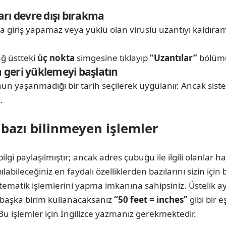
rı devre dışı bırakma
iriş yapamaz veya yüklü olan virüslü uzantıyı kaldıramaz
ğ üstteki
üç nokta
simgesine tıklayıp
“Uzantılar”
bölümü
geri yüklemeyi başlatın
un yaşanmadığı bir tarih seçilerek uygulanır. Ancak siste
.
bazı bilinmeyen işlemler
paylaşılmıştır; ancak adres çubuğu ile ilgili olanlar hakk
leceğiniz en faydalı özelliklerden bazılarını sizin için b
tik işlemlerini yapma imkanına sahipsiniz. Üstelik aynı
başka birim kullanacaksanız
“50 feet = inches”
gibi bir e
Bu işlemler için İngilizce yazmanız gerekmektedir.