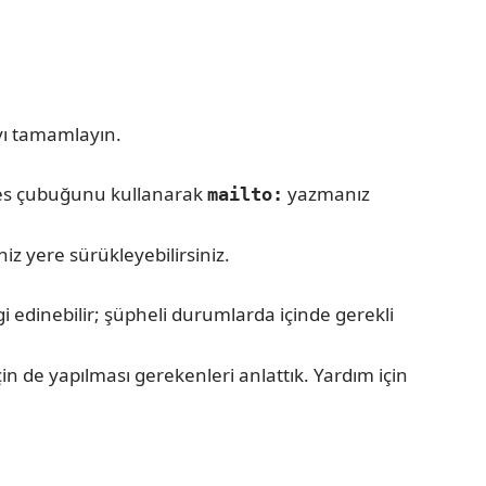
ı tamamlayın.
res çubuğunu kullanarak
yazmanız
mailto:
z yere sürükleyebilirsiniz.
gi edinebilir; şüpheli durumlarda içinde gerekli
 de yapılması gerekenleri anlattık. Yardım için