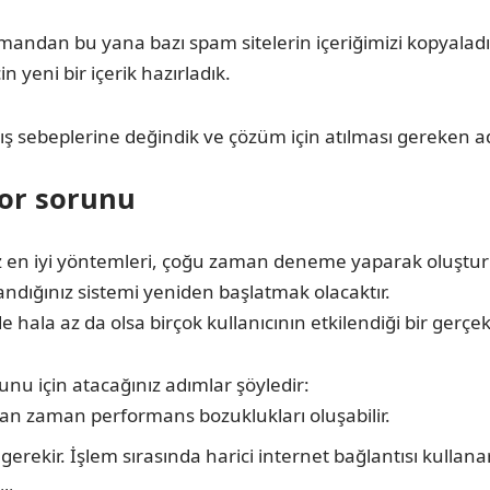
 zamandan bu yana bazı spam sitelerin içeriğimizi kopyala
yeni bir içerik hazırladık.
kış sebeplerine değindik ve çözüm için atılması gereken ad
or sorunu
 en iyi yöntemleri, çoğu zaman deneme yaparak oluşturma
andığınız sistemi yeniden başlatmak olacaktır.
ala az da olsa birçok kullanıcının etkilendiği bir gerçekt
unu için atacağınız adımlar şöyledir:
man zaman performans bozuklukları oluşabilir.
gerekir. İşlem sırasında harici internet bağlantısı kulla