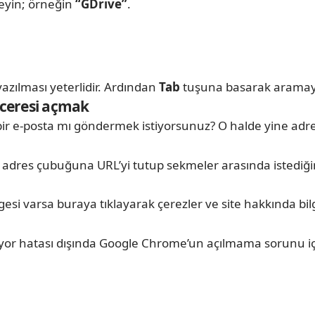
leyin; örneğin
“GDrive”
.
azılması yeterlidir. Ardından
Tab
tuşuna basarak aramay
nceresi açmak
bir e-posta mı göndermek istiyorsunuz? O halde yine ad
 adres çubuğuna URL’yi tutup sekmeler arasında istediğini
gesi varsa buraya tıklayarak çerezler ve site hakkında bil
or hatası dışında Google Chrome’un açılmama sorunu için