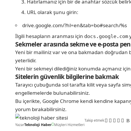
Hatırlamanız için bir de anahtar sözcük belir
URL olarak şunu girin:
drive.google.com/?hl=en&tab=bo#search/%s
İlgili hesapların aranması için
y
docs.google.com
Sekmeler arasında sekme ve e-posta pe
Yeni bir mailiniz var ve ona bakmadan doğrudan 
yeterlidir.
Yeni bir sekmeyi dilediğiniz konumda açmanız için
Sitelerin güvenlik bilgilerine bakmak
Tarayıcı çubuğunda sol tarafta kilit veya sayfa sim
engellemelerde bulunabilirsiniz.
Bu içerikte, Google Chrome kendi kendine kapanıy
yorum bırakabilirsiniz.
Takip etmek
Yazar
Teknoloji Haber
Müşteri Hizmetleri