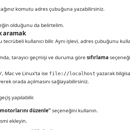
cağınız komutu adres çubuğuna yazabilirsiniz.
eğin olduğunu da belirtelim.
ak aramak
rübeli kullanıcı bilir. Aynı işlevi, adres çubuğunu kull
umda, tarayıcı geçmişi ve duruma göre
sıfırlama
seçeneğin
, Mac ve Linux’ta ise
yazarak bilgis
/
file://localhost
erek orada açılmasını sağlayabilirsiniz.
çiş yapılabilir.
motorlarını düzenle”
seçeneğini kullanın.
smi ekleyin.