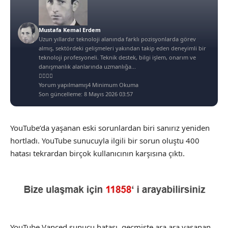
Mustafa Kemal Erdem
Uzun yıllardır teknoloji alanında farklı pozisyonlarda görev
almış, sektördeki gelişmeleri yakından takip eden deneyimli bir
teknoloji profesyoneli. Teknik destek, bilgi işlem, onarım ve
danışmanlık alanlarında uzmanlığa...
Yorum yapılmamış
4 Minimum Okuma
Son güncelleme: 8 Mayıs 2026 03:57
YouTube’da yaşanan eski sorunlardan biri sanırız yeniden
hortladı. YouTube sunucuyla ilgili bir sorun oluştu 400
hatası tekrardan birçok kullanıcının karşısına çıktı.
YouTube Vanced sunucu hatası, geçmişte ara ara yaşanan