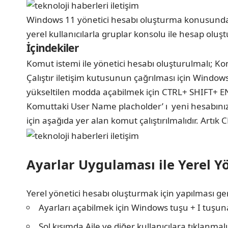
Windows 11 yönetici hesabı oluşturma konusunda 
yerel kullanıcılarla gruplar konsolu ile hesap oluşt
İçindekiler
Komut istemi ile yönetici hesabı oluşturulmalı; K
Çalıştır iletişim kutusunun çağrılması için Windows
yükseltilen modda açabilmek için CTRL+ SHIFT+ ENT
Komuttaki User Name placholder’ ı yeni hesabınız
için aşağıda yer alan komut çalıştırılmalıdır. Artı
Ayarlar Uygulaması ile Yerel Y
Yerel yönetici hesabı oluşturmak için yapılması ge
Ayarları açabilmek için Windows tuşu + I tuşuna
Sol kısımda Aile ve diğer kullanıcılara tıklanmalı