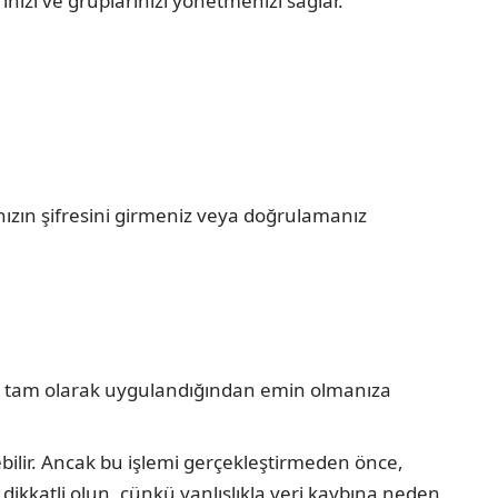
nızı ve gruplarınızı yönetmenizi sağlar.
nızın şifresini girmeniz veya doğrulamanız
lerin tam olarak uygulandığından emin olmanıza
ebilir. Ancak bu işlemi gerçekleştirmeden önce,
dikkatli olun, çünkü yanlışlıkla veri kaybına neden