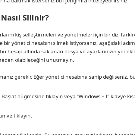
ına bakmak isterseniz bu içeriğimizi inceleyebilirsiniz.
asıl Silinir?
arını kişiselleştirmeleri ve yönetmeleri için bir dizi farklı
ir yönetici hesabını silmek istiyorsanız, aşağıdaki adımla
bu hesap altında saklanan dosya ve ayarlarınızın yedekler
 neden olabileceğini unutmayın.
manız gerekir. Eğer yönetici hesabına sahip değilseniz, b
aşlat düğmesine tıklayın veya “Windows + I” klavye kıs
 ve tıklayın.