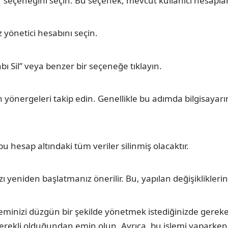
seçeneğini seçin. Bu seçenek, mevcut kullanıcı hesapları
 yönetici hesabını seçin.
bı Sil” veya benzer bir seçeneğe tıklayın.
yönergeleri takip edin. Genellikle bu adımda bilgisayarı
 hesap altındaki tüm veriler silinmiş olacaktır.
ınızı yeniden başlatmanız önerilir. Bu, yapılan değişiklik
teminizi düzgün bir şekilde yönetmek istediğinizde gerek
 gerekli olduğundan emin olun. Ayrıca, bu işlemi yaparken 