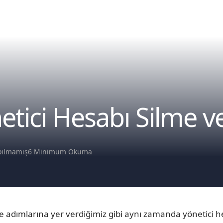
tici Hesabı Silme v
pılmamış
6 Minimum Okuma
 adımlarına yer verdiğimiz gibi aynı zamanda yönetici hes