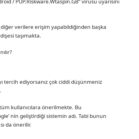
roid / PUP.Riskware.Wtaspin.GB” virüsü uyarısını
diğer verilere erişim yapabildiğinden başka
ndişesi taşımakta.
 tercih ediyorsanız çok ciddi düşünmeniz
.
t tüm kullanıcılara önerilmekte. Bu
ogle’ nin geliştirdiği sistemin adı. Tabi bunun
ı da önerilir.