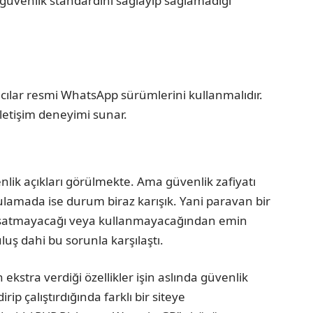
güvenlik standardını sağlayıp sağlamadığı
nıcılar resmi WhatsApp sürümlerini kullanmalıdır.
iletişim deneyimi sunar.
lik açıkları görülmekte. Ama güvenlik zafiyatı
ulamada ise durum biraz karışık. Yani paravan bir
izi satmayacağı veya kullanmayacağından emin
luş dahi bu sorunla karşılaştı.
kstra verdiği özellikler işin aslında güvenlik
rip çalıştırdığında farklı bir siteye