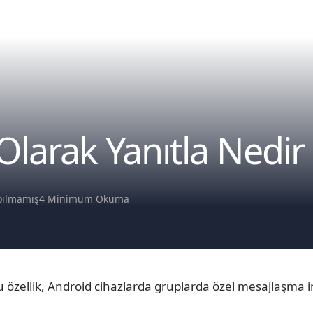
Olarak Yanıtla Nedi
pılmamış
4 Minimum Okuma
u özellik, Android cihazlarda gruplarda özel mesajlaşma 