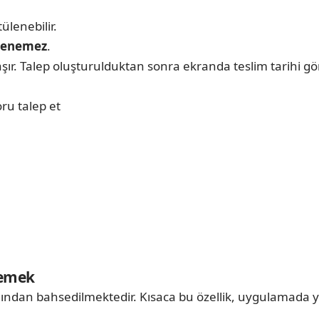
ülenebilir.
lenemez
.
şır. Talep oluşturulduktan sonra ekranda teslim tarihi g
oru talep et
Demek
ığından bahsedilmektedir. Kısaca bu özellik, uygulamada y