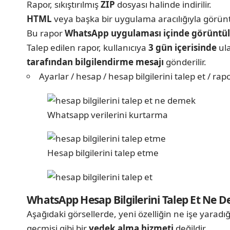
Rapor, sıkıştırılmış
ZIP
dosyası halinde indirilir.
HTML
veya başka bir uygulama aracılığıyla görünt
Bu rapor
WhatsApp uygulaması içinde görüntü
Talep edilen rapor, kullanıcıya
3 gün içerisinde
ula
tarafından bilgilendirme mesajı
gönderilir.
Ayarlar / hesap / hesap bilgilerini talep et / rap
Whatsapp verilerini kurtarma
Hesap bilgilerini talep etme
WhatsApp Hesap Bilgilerini Talep Et Ne 
Aşağıdaki görsellerde, yeni özelliğin ne işe yarad
geçmişi gibi bir
yedek alma hizmeti
değildir.