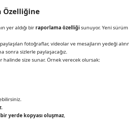
 Özelliğine
nın yer aldığı bir
raporlama özelliği
sunuyor. Yeni sürü
 paylaşılan fotoğraflar, videolar ve mesajların yedeği alı
ha sonra sizlerle paylaşacağız.
apor halinde size sunar. Örnek verecek olursak:
ilirsiniz.
z
.
bir yerde kopyası oluşmaz
,