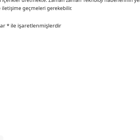
ı içerikler üretmekte. Zaman zaman Teknoloji haberlerinin ye
e iletişime geçmeleri gerekebilir.
lar
*
ile işaretlenmişlerdir