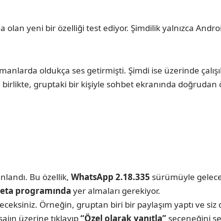
olan yeni bir özelliği test ediyor. Şimdilik yalnızca Andro
larda oldukça ses getirmişti. Şimdi ise üzerinde çalışı
likle birlikte, gruptaki bir kişiyle sohbet ekranında doğr
nlandı. Bu özellik,
WhatsApp 2.18.335
sürümüyle gelecek
eta programında
yer almaları gerekiyor.
eceksiniz. Örneğin, gruptan biri bir paylaşım yaptı ve si
ajın üzerine tıklayıp
“Özel olarak yanıtla”
seçeneğini se