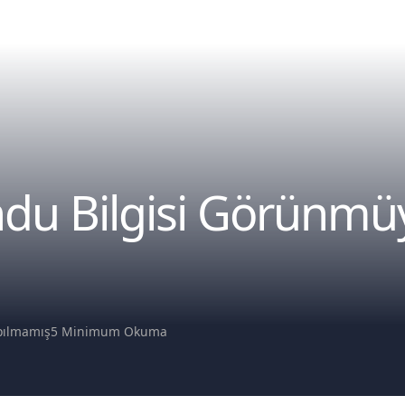
u Bilgisi Görünmü
pılmamış
5 Minimum Okuma