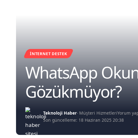
İNTERNET DESTEK
WhatsApp Okund
Gözükmüyor?
Teknoloji Haber
- Müşteri Hizmetleri
Yorum ya
Son güncelleme: 18 Haziran 2025 20:38