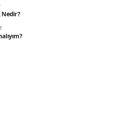
 Nedir?
malıyım?
m