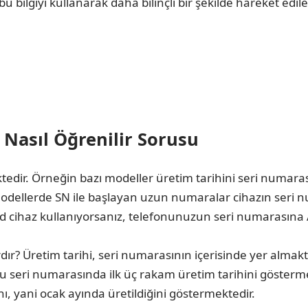
bu bilgiyi kullanarak daha bilinçli bir şekilde hareket edil
i Nasıl Öğrenilir Sorusu
tedir. Örneğin bazı modeller üretim tarihini seri numarası 
ellerde SN ile başlayan uzun numaralar cihazın seri n
droid cihaz kullanıyorsanız, telefonunuzun seri numarası
ardır? Üretim tarihi, seri numarasının içerisinde yer almak
 seri numarasında ilk üç rakam üretim tarihini gösterm
ını, yani ocak ayında üretildiğini göstermektedir.