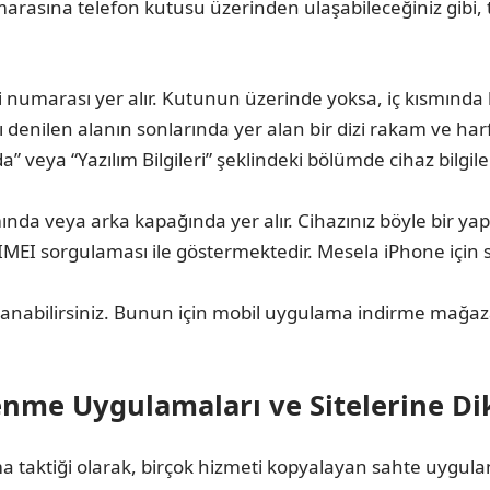
marasına telefon kutusu üzerinden ulaşabileceğiniz gibi, 
 numarası yer alır. Kutunun üzerinde yoksa, iç kısmında 
ı denilen alanın sonlarında yer alan bir dizi rakam ve har
 veya “Yazılım Bilgileri” şeklindeki bölümde cihaz bilgileri
mında veya arka kapağında yer alır. Cihazınız böyle bir yapı
ri IMEI sorgulaması ile göstermektedir. Mesela iPhone iç
anabilirsiniz. Bunun için mobil uygulama indirme mağaza
enme Uygulamaları ve Sitelerine Di
rma taktiği olarak, birçok hizmeti kopyalayan sahte uygula