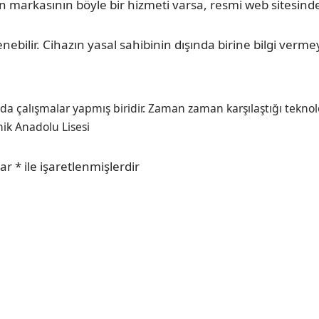
ın markasının böyle bir hizmeti varsa, resmi web sitesind
enebilir. Cihazın yasal sahibinin dışında birine bilgi ver
 çalışmalar yapmış biridir. Zaman zaman karşılaştığı teknolo
knik Anadolu Lisesi
lar
*
ile işaretlenmişlerdir