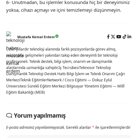
6- Unutmadan, bu işlemler konusunda hiç bir deneyiminiz
yoksa, cihazı açmayı ve içini temizlemeyi düşünmeyin.
Mustafa Kemal Erdem
Uzun yıllardır teknoloji alanında farklı pozisyonlarda görev almış,
sektördeki gelişmeleri yakından takip eden deneyimli bir teknoloji
profesyoneli. Teknik destek, bilgi işlem, onarım ve danışmanlık
alanlarında uzmanlığa sahiptir.İş TecrübesiTeknosor Teknoloji
Danışmanlık Teknoloji Destek Hattı Bilgi İşlem ve Teknik Onarım Çağrı
MerkeziTeknik EğitimlerNetwork / Cisco Eğitimi — Dokuz Eylül
Üniversitesi Sürekli Eğitim Merkezi Bilgisayar Yönetimi Eğitimi — Millî
Eğitim Bakanlığı (MEB)
Yorum yapılmamış
E-posta adresiniz yayınlanmayacak.
Gerekli alanlar
*
ile işaretlenmişlerdir