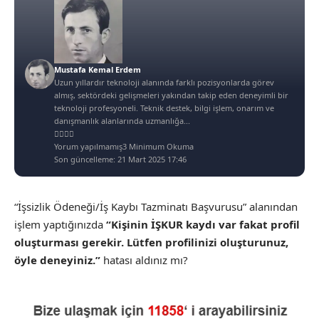
Mustafa Kemal Erdem
Uzun yıllardır teknoloji alanında farklı pozisyonlarda görev
almış, sektördeki gelişmeleri yakından takip eden deneyimli bir
teknoloji profesyoneli. Teknik destek, bilgi işlem, onarım ve
danışmanlık alanlarında uzmanlığa...
Yorum yapılmamış
3 Minimum Okuma
Son güncelleme: 21 Mart 2025 17:46
“İşsizlik Ödeneği/İş Kaybı Tazminatı Başvurusu” alanından
işlem yaptığınızda
“Kişinin İŞKUR kaydı var fakat profil
oluşturması gerekir. Lütfen profilinizi oluşturunuz,
öyle deneyiniz.”
hatası aldınız mı?