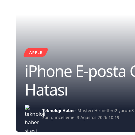
APPLE
iPhone E-posta 
Hatası
Teknoloji Haber
- Müşteri Hizmetleri
2 yorum
3
Son güncelleme: 3 Ağustos 2026 10:19