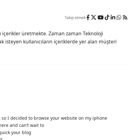
Takip etmek
lı içerikler üretmekte. Zaman zaman Teknoloji
 isteyen kullanıcıların içeriklerde yer alan müşteri
rk so I decided to browse your website on my iphone
here and can’t wait to
quick your blog
I,