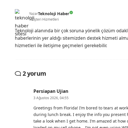
Teknoloji Haber
Yazar
Müşteri Hizmetleri
Teknoloji alanında bir çok soruna yönelik çözüm odak
haberlerinin yer aldığı sitemizden destek hizmeti almak
hizmetleri ile iletişime geçmeleri gerekebilir.
2 yorum
Persiapan Ujian
3 Ağustos 2026, 04:55
Greetings from Florida! I’m bored to tears at wo
during lunch break. I enjoy the info you present 
take a look when I get home. I’m amazed at how 
loaded on my cell phone .. I’m not even using WIF