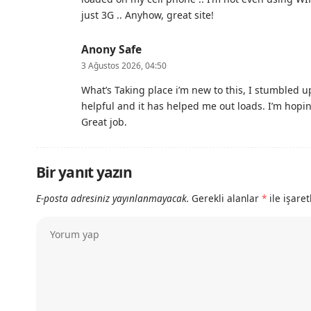
just 3G .. Anyhow, great site!
Anony Safe
3 Ağustos 2026, 04:50
What’s Taking place i’m new to this, I stumbled up
helpful and it has helped me out loads. I’m hopin
Great job.
Bir yanıt yazın
E-posta adresiniz yayınlanmayacak.
Gerekli alanlar
*
ile işare