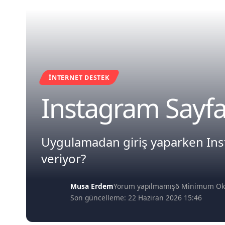
İNTERNET DESTEK
Instagram Sayf
Uygulamadan giriş yaparken Inst
veriyor?
Musa Erdem
Yorum yapılmamış
6 Minimum O
Son güncelleme: 22 Haziran 2026 15:46