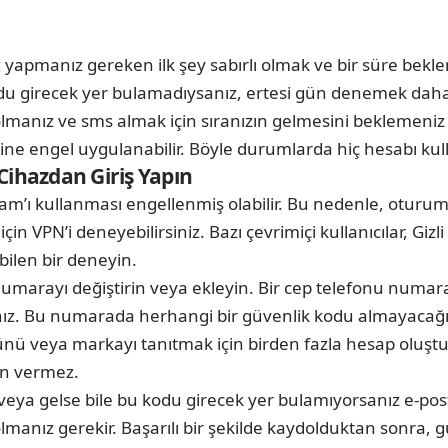
 yapmanız gereken ilk şey sabırlı olmak ve bir süre bekle
odu girecek yer bulamadıysanız, ertesi gün denemek dah
 olmanız ve sms almak için sıranızın gelmesini beklemeniz
liğine engel uygulanabilir. Böyle durumlarda hiç hesabı ku
Cihazdan Giriş Yapın
ram’ı kullanması engellenmiş olabilir. Bu nedenle, oturu
 için VPN’i deneyebilirsiniz. Bazı çevrimiçi kullanıcılar, 
bilen bir deneyin.
marayı değiştirin veya ekleyin. Bir cep telefonu numara
nız. Bu numarada herhangi bir güvenlik kodu almayacağın
rünü veya markayı tanıtmak için birden fazla hesap oluştu
in vermez.
eya gelse bile bu kodu girecek yer bulamıyorsanız e-pos
lmanız gerekir. Başarılı bir şekilde kaydolduktan sonra, 