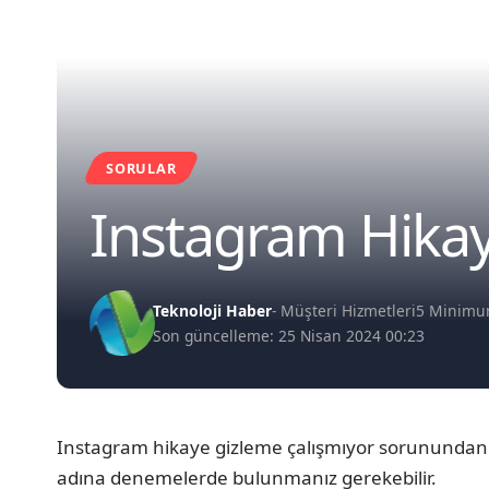
SORULAR
Instagram Hikay
Teknoloji Haber
- Müşteri Hizmetleri
5 Minim
Son güncelleme: 25 Nisan 2024 00:23
Instagram hikaye gizleme çalışmıyor sorunundan 
adına denemelerde bulunmanız gerekebilir.