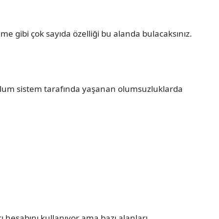
eme gibi çok sayıda özelliği bu alanda bulacaksınız.
. Malum sistem tarafında yaşanan olumsuzluklarda
cı hesabını kullanıyor ama bazı alanları