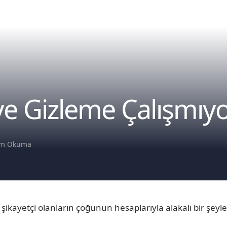
e Gizleme Çalışmıy
um Okuma
şikayetçi olanların çoğunun hesaplarıyla alakalı bir şe