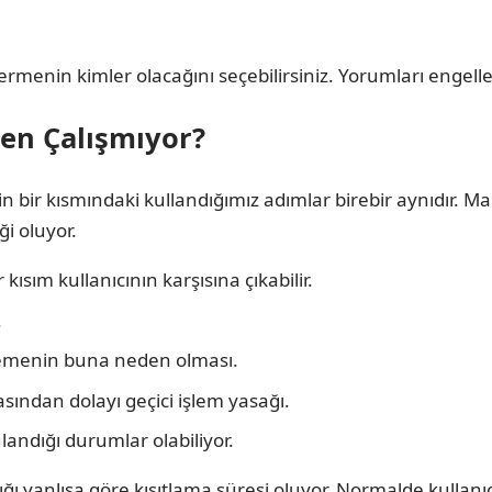
vermenin kimler olacağını seçebilirsiniz. Yorumları engell
en Çalışmıyor?
zin bir kısmındaki kullandığımız adımlar birebir aynıdır
i oluyor.
kısım kullanıcının karşısına çıkabilir.
.
emenin buna neden olması.
asından dolayı geçici işlem yasağı.
andığı durumlar olabiliyor.
ğı yanlışa göre kısıtlama süresi oluyor. Normalde kullanı