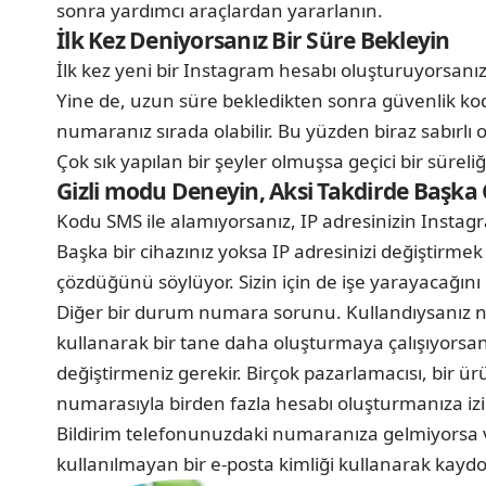
sonra yardımcı araçlardan yararlanın.
İlk Kez Deniyorsanız Bir Süre Bekleyin
İlk kez yeni bir Instagram hesabı oluşturuyorsanız
Yine de, uzun süre bekledikten sonra güvenlik k
numaranız sırada olabilir. Bu yüzden biraz sabırlı
Çok sık yapılan bir şeyler olmuşsa geçici bir süre
Gizli modu Deneyin, Aksi Takdirde Başka 
Kodu SMS ile alamıyorsanız, IP adresinizin Instag
Başka bir cihazınız yoksa IP adresinizi değiştirmek
çözdüğünü söylüyor. Sizin için de işe yarayacağını 
Diğer bir durum numara sorunu. Kullandıysanız nu
kullanarak bir tane daha oluşturmaya çalışıyorsa
değiştirmeniz gerekir. Birçok pazarlamacısı, bir ü
numarasıyla birden fazla hesabı oluşturmanıza iz
Bildirim telefonunuzdaki numaranıza gelmiyorsa v
kullanılmayan bir e-posta kimliği kullanarak kaydo