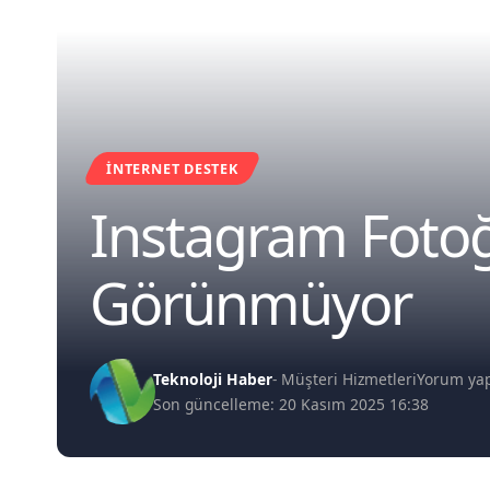
İNTERNET DESTEK
Instagram Fotoğ
Görünmüyor
Teknoloji Haber
- Müşteri Hizmetleri
Yorum ya
Son güncelleme: 20 Kasım 2025 16:38