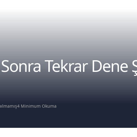
 Sonra Tekrar Dene 
pılmamış
4 Minimum Okuma