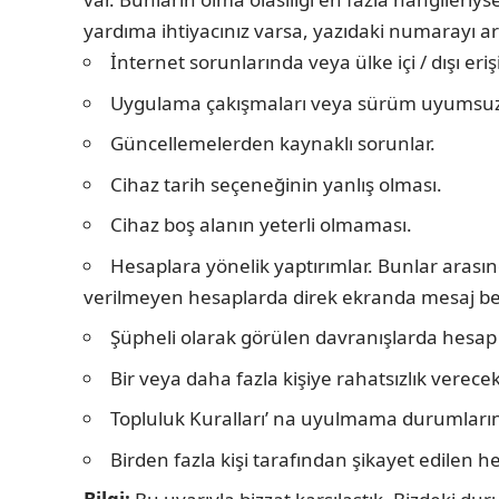
yardıma ihtiyacınız varsa, yazıdaki numarayı ar
İnternet sorunlarında veya ülke içi / dışı eri
Uygulama çakışmaları veya sürüm uyumsuzl
Güncellemelerden kaynaklı sorunlar.
Cihaz tarih seçeneğinin yanlış olması.
Cihaz boş alanın yeterli olmaması.
Hesaplara yönelik yaptırımlar. Bunlar arasın
verilmeyen hesaplarda direk ekranda mesaj belir
Şüpheli olarak görülen davranışlarda hesap g
Bir veya daha fazla kişiye rahatsızlık verec
Topluluk Kuralları’ na uyulmama durumların
Birden fazla kişi tarafından şikayet edilen h