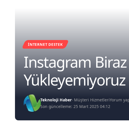
İNTERNET DESTEK
Instagram Biraz
Yükleyemiyoruz
Teknoloji Haber
- Müşteri Hizmetleri
Yorum ya
Son güncelleme: 25 Mart 2025 04:12