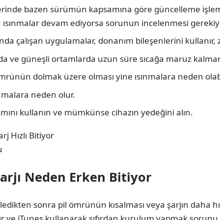
inde bazen sürümün kapsamına göre güncelleme işlemi 
u ısınmalar devam ediyorsa sorunun incelenmesi gerekiy
nda çalışan uygulamalar, donanım bileşenlerini kullanır
arda ve güneşli ortamlarda uzun süre sıcağa maruz kalma
mrünün dolmak üzere olması yine ısınmalara neden olabi
sınmalara neden olur.
mını kullanın ve mümkünse cihazın yedeğini alın.
u
rjı Neden Erken Bitiyor
ledikten sonra pil ömrünün kısalması veya şarjın daha hızl
 ve iTunes kullanarak sıfırdan kurulum yapmak sorunu ç