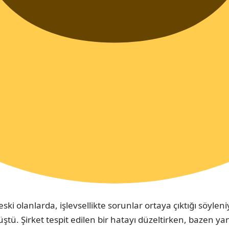
ski olanlarda, işlevsellikte sorunlar ortaya çıktığı söylen
. Şirket tespit edilen bir hatayı düzeltirken, bazen yan