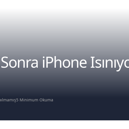
nra iPhone Isınıyor 
pılmamış
5 Minimum Okuma