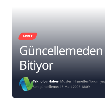
APPLE
Güncellemeden So
Bitiyor
Teknoloji Haber
- Müşteri Hizmetleri
Yorum ya
Son güncelleme: 13 Mart 2026 18:09