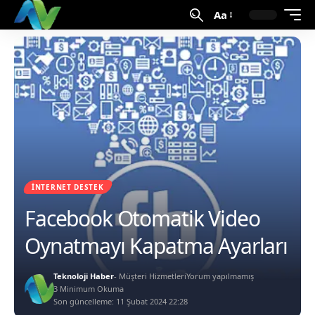
Aa
İNTERNET DESTEK
Facebook Otomatik Video
Oynatmayı Kapatma Ayarları
Teknoloji Haber
- Müşteri Hizmetleri
Yorum yapılmamış
3 Minimum Okuma
Son güncelleme: 11 Şubat 2024 22:28