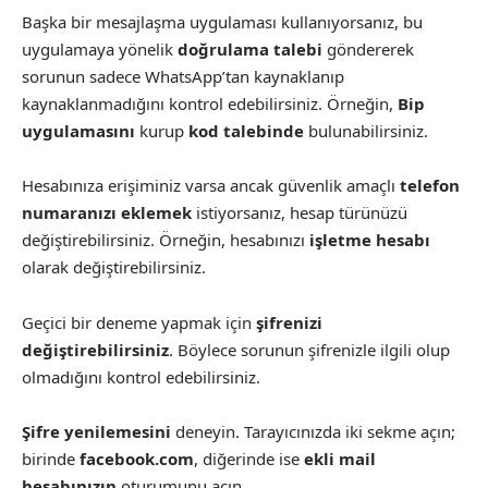
Başka bir mesajlaşma uygulaması kullanıyorsanız, bu
uygulamaya yönelik
doğrulama talebi
göndererek
sorunun sadece WhatsApp’tan kaynaklanıp
kaynaklanmadığını kontrol edebilirsiniz. Örneğin,
Bip
uygulamasını
kurup
kod talebinde
bulunabilirsiniz.
Hesabınıza erişiminiz varsa ancak güvenlik amaçlı
telefon
numaranızı eklemek
istiyorsanız, hesap türünüzü
değiştirebilirsiniz. Örneğin, hesabınızı
işletme hesabı
olarak değiştirebilirsiniz.
Geçici bir deneme yapmak için
şifrenizi
değiştirebilirsiniz
. Böylece sorunun şifrenizle ilgili olup
olmadığını kontrol edebilirsiniz.
Şifre yenilemesini
deneyin. Tarayıcınızda iki sekme açın;
birinde
facebook.com
, diğerinde ise
ekli mail
hesabınızın
oturumunu açın.