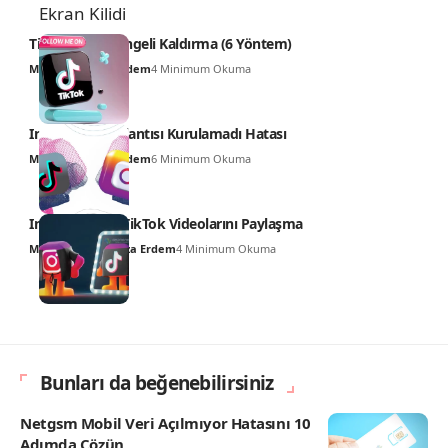
TikTok Mesaj Engeli Kaldırma (6 Yöntem)
Mustafa Kemal Erdem
4 Minimum Okuma
Instagram Bağlantısı Kurulamadı Hatası
Mustafa Kemal Erdem
6 Minimum Okuma
Instagram’ da TikTok Videolarını Paylaşma
Muhammed Hamza Erdem
4 Minimum Okuma
Bunları da beğenebilirsiniz
Netgsm Mobil Veri Açılmıyor Hatasını 10
Adımda Çözün